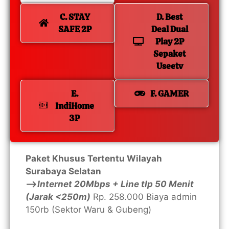
C. STAY
D. Best
SAFE 2P
Deal Dual
Play 2P
Sepaket
Useetv
E.
F. GAMER
IndiHome
3P
Paket Khusus Tertentu Wilayah
Surabaya Selatan
—>
Internet 20Mbps + Line tlp 50 Menit
(Jarak <250m)
Rp. 258.000 Biaya admin
150rb (Sektor Waru & Gubeng)