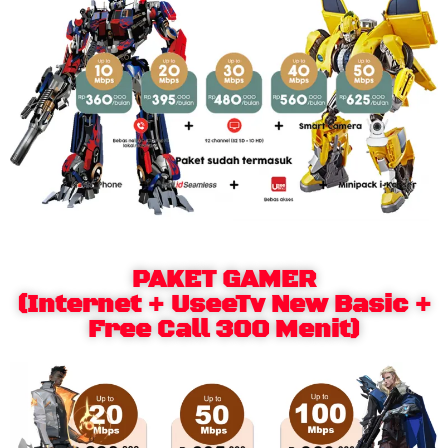
PAKET GAMER
(Internet + UseeTv New Basic +
Free Call 300 Menit)