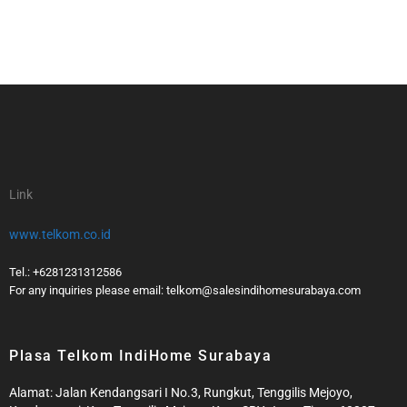
Link
www.telkom.co.id
Tel.: +6281231312586
For any inquiries please email: telkom@salesindihomesurabaya.com​
Plasa Telkom IndiHome Surabaya
Alamat: Jalan Kendangsari I No.3, Rungkut, Tenggilis Mejoyo,