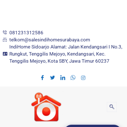
Internet Broadband, nelpon rumah
sepuasnya dan nonton beragam konten
terbaik di layar TV Interaktif
081231312586
telkom@salesindihomesurabaya.com​
IndiHome Sidoarjo Alamat: Jalan Kendangsari I No.3,
Rungkut, Tenggilis Mejoyo, Kendangsari, Kec.
Tenggilis Mejoyo, Kota SBY, Jawa Timur 60237