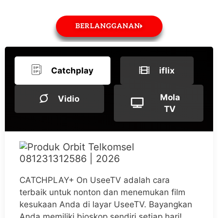
BERLANGGANAN
Catchplay
iflix
Mola
Vidio
TV
CATCHPLAY+ On UseeTV adalah cara
terbaik untuk nonton dan menemukan film
kesukaan Anda di layar UseeTV. Bayangkan
Anda memiliki bioskop sendiri setiap hari!