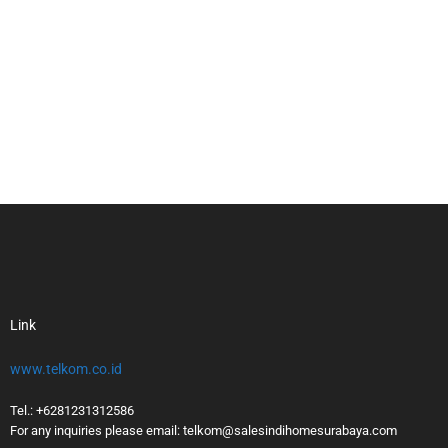
Link
www.telkom.co.id
Tel.: +6281231312586
For any inquiries please email: telkom@salesindihomesurabaya.com​