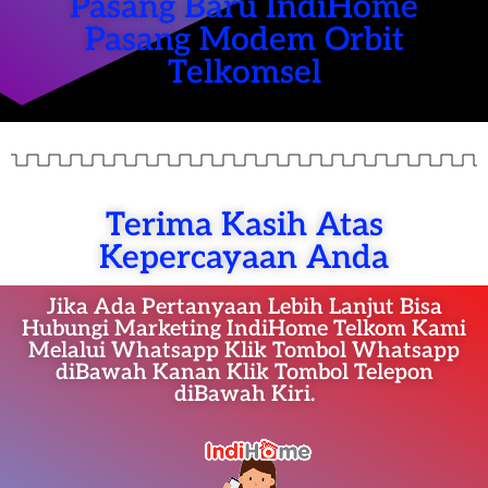
Pasang Baru IndiHome
Pasang Modem Orbit
Telkomsel
Terima Kasih Atas
Kepercayaan Anda
Jika Ada Pertanyaan Lebih Lanjut Bisa
Hubungi Marketing IndiHome Telkom Kami
Melalui Whatsapp Klik Tombol Whatsapp
diBawah Kanan Klik Tombol Telepon
diBawah Kiri.