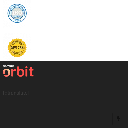
[gtranslate]