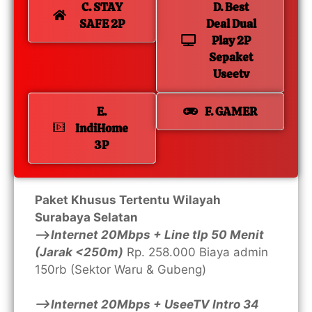
C. STAY
D. Best
SAFE 2P
Deal Dual
Play 2P
Sepaket
Useetv
E.
F. GAMER
IndiHome
3P
Paket Khusus Tertentu Wilayah
Surabaya Selatan
—>
Internet 20Mbps + Line tlp 50 Menit
(Jarak <250m)
Rp. 258.000 Biaya admin
150rb (Sektor Waru & Gubeng)
—>Internet 20Mbps + UseeTV Intro 34