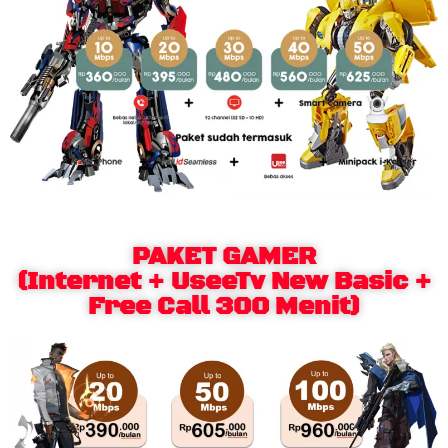
PAKET GAMER
(Internet + UseeTv New Basic +
Free Call 300 Menit)