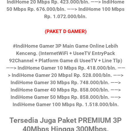
IndiHome 20 Mbps Rp. 423.000/bln.
——> IndiHome
50 Mbps Rp. 676.000/bln.
——> IndiHome 100 Mbps
Rp. 1.072.000/bln.
(PAKET D GAMER)
#IndiHome Gamer 3P Main Game Online Lebih
Kenceng.
(InternetWiFi + UseeTV EntryPack
92Channel + Platform Game di UseeTV + Line Tlp)
——> IndiHome Gamer 10 Mbps Rp. 418.000/bln.
——
> IndiHome Gamer 20 Mbpsl Rp. 528.000/bln.
——>
IndiHome Gamer 30 Mbps Rp. 748.000/bln.
——>
IndiHome Gamer 40 Mbps Rp. 858.000/bln.
——>
IndiHome Gamer 50 Mbps Rp. 858.000/bln.
——>
IndiHome Gamer 100 Mbps Rp. 1.518.000/bln.
Tersedia Juga Paket PREMIUM 3P
40Mbps Hingga 300Mbps.