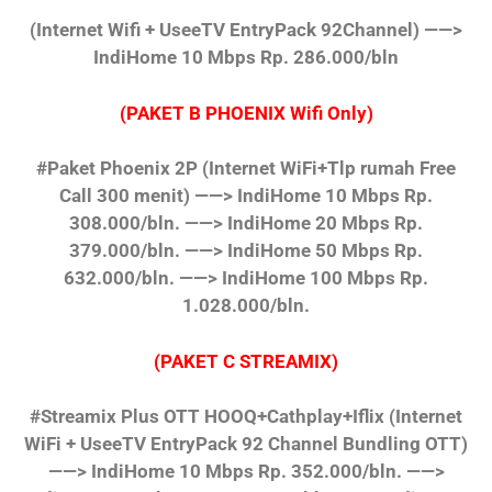
(Internet Wifi + UseeTV EntryPack 92Channel)
——>
IndiHome 10 Mbps Rp. 286.000/bln
(PAKET B PHOENIX Wifi Only)
#Paket Phoenix 2P
(Internet WiFi+Tlp rumah Free
Call 300 menit)
——> IndiHome 10 Mbps Rp.
308.000/bln.
——> IndiHome 20 Mbps Rp.
379.000/bln.
——> IndiHome 50 Mbps Rp.
632.000/bln.
——> IndiHome 100 Mbps Rp.
1.028.000/bln.
(PAKET C STREAMIX)
#Streamix Plus OTT HOOQ+Cathplay+Iflix
(Internet
WiFi + UseeTV EntryPack 92 Channel Bundling OTT)
——> IndiHome 10 Mbps Rp. 352.000/bln.
——>