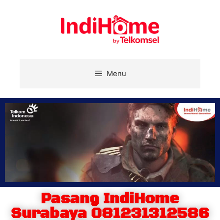
Menu
Pasang IndiHome
Surabaya 081231312586