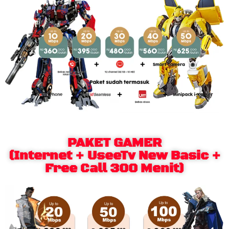
PAKET GAMER
(Internet + UseeTv New Basic +
Free Call 300 Menit)