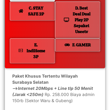
C. STAY
D. Best
SAFE 2P
Deal Dual
Play 2P
Sepaket
Useetv
E.
F. GAMER
IndiHome
3P
Paket Khusus Tertentu Wilayah
Surabaya Selatan
—>
Internet 20Mbps + Line tlp 50 Menit
(Jarak <250m)
Rp. 258.000 Biaya admin
150rb (Sektor Waru & Gubeng)