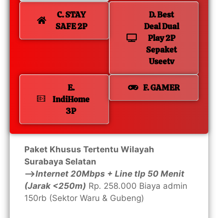
C. STAY
D. Best
SAFE 2P
Deal Dual
Play 2P
Sepaket
Useetv
E.
F. GAMER
IndiHome
3P
Paket Khusus Tertentu Wilayah
Surabaya Selatan
—>
Internet 20Mbps + Line tlp 50 Menit
(Jarak <250m)
Rp. 258.000 Biaya admin
150rb (Sektor Waru & Gubeng)