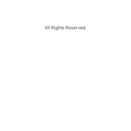
Bumi Permai 2 IndiHome Perumahan Galaksi Bumi
Permai 2 Surabaya Perum Galaksi Bumi Permai 2
Surabaya
All Rights Reserved.