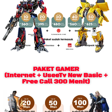
PAKET GAMER
(Internet + UseeTv New Basic +
Free Call 300 Menit)