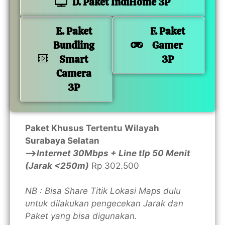
D. Paket IndiHome 3P
E. Paket
F. Paket
Bundling
Gamer
Smart
3P
Camera
3P
Paket Khusus Tertentu Wilayah
Surabaya Selatan
—>
Internet 30Mbps + Line tlp 50 Menit
(Jarak <250m)
Rp 302.500
NB : Bisa Share Titik Lokasi Maps dulu
untuk dilakukan pengecekan Jarak dan
Paket yang bisa digunakan.