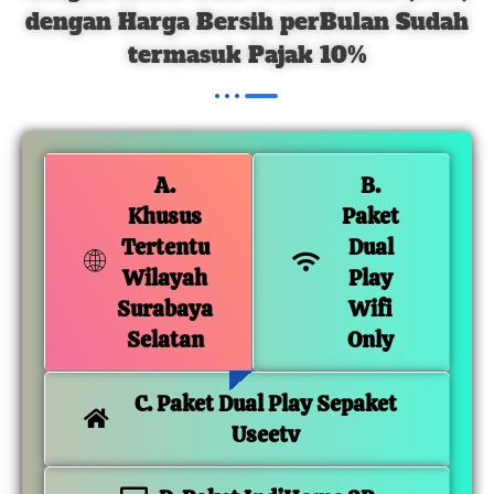
dengan Harga Bersih perBulan Sudah
termasuk Pajak 10%
A.
B.
Khusus
Paket
Tertentu
Dual
Wilayah
Play
Surabaya
Wifi
Selatan
Only
C. Paket Dual Play Sepaket
Useetv