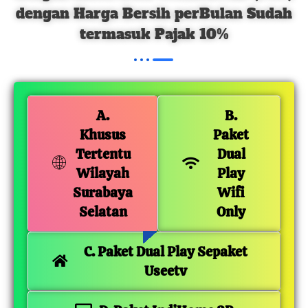
dengan Harga Bersih perBulan Sudah
termasuk Pajak 10%
A.
B.
Khusus
Paket
Tertentu
Dual
Wilayah
Play
Surabaya
Wifi
Selatan
Only
C. Paket Dual Play Sepaket
Useetv