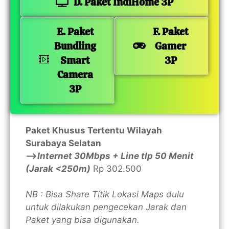
D. Paket IndiHome 3P
E. Paket
F. Paket
Bundling
Gamer
Smart
3P
Camera
3P
Paket Khusus Tertentu Wilayah
Surabaya Selatan
—>
Internet 30Mbps + Line tlp 50 Menit
(Jarak <250m)
Rp 302.500
NB : Bisa Share Titik Lokasi Maps dulu
untuk dilakukan pengecekan Jarak dan
Paket yang bisa digunakan.