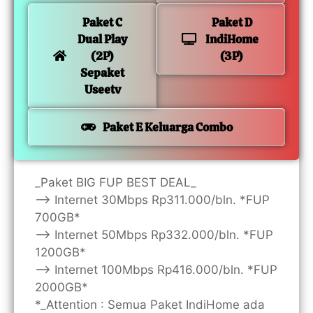
Paket C
Paket D
Dual Play
IndiHome
(2P)
(3P)
Sepaket
Useetv
Paket E Keluarga Combo
_Paket BIG FUP BEST DEAL_
—> Internet 30Mbps Rp311.000/bln. *FUP
700GB*
—> Internet 50Mbps Rp332.000/bln. *FUP
1200GB*
—> Internet 100Mbps Rp416.000/bln. *FUP
2000GB*
*_Attention : Semua Paket IndiHome ada