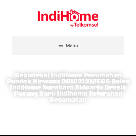
Menu
Registrasi IndiHome Perumahan
Pondok Nirwana 081231312586 Sales
IndiHome Surabaya Sidoarjo Gresik
Pasang Baru Indihome Kelurahan
Kecamatan
Berlangganan IndiHome dapatkan internet broadband,
nelpon rumah sepuasnya dan nonton beragam konten
terbaik di layar TV interaktif