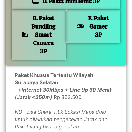
D. Paket IndiHome 3P
E. Paket
F. Paket
Bundling
Gamer
Smart
3P
Camera
3P
Paket Khusus Tertentu Wilayah
Surabaya Selatan
—>
Internet 30Mbps + Line tlp 50 Menit
(Jarak <250m)
Rp 302.500
NB : Bisa Share Titik Lokasi Maps dulu
untuk dilakukan pengecekan Jarak dan
Paket yang bisa digunakan.