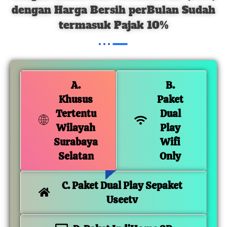
dengan Harga Bersih perBulan Sudah
termasuk Pajak 10%
A.
B.
Khusus
Paket
Tertentu
Dual
Wilayah
Play
Surabaya
Wifi
Selatan
Only
C. Paket Dual Play Sepaket
Useetv