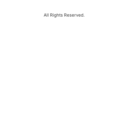
Perum Anggrek Residence Surabaya
All Rights Reserved.