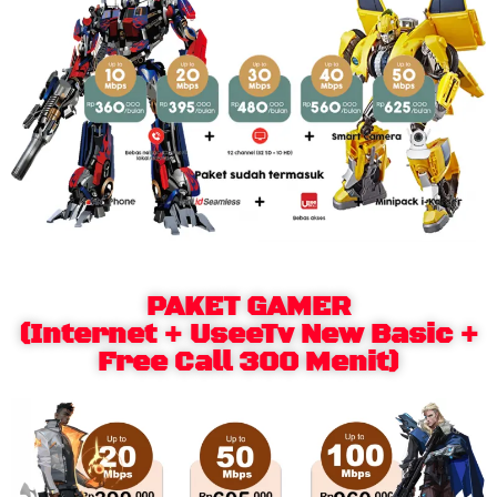
PAKET GAMER
(Internet + UseeTv New Basic +
Free Call 300 Menit)