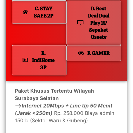
C. STAY
D. Best
SAFE 2P
Deal Dual
Play 2P
Sepaket
Useetv
E.
F. GAMER
IndiHome
3P
Paket Khusus Tertentu Wilayah
Surabaya Selatan
—>
Internet 20Mbps + Line tlp 50 Menit
(Jarak <250m)
Rp. 258.000 Biaya admin
150rb (Sektor Waru & Gubeng)