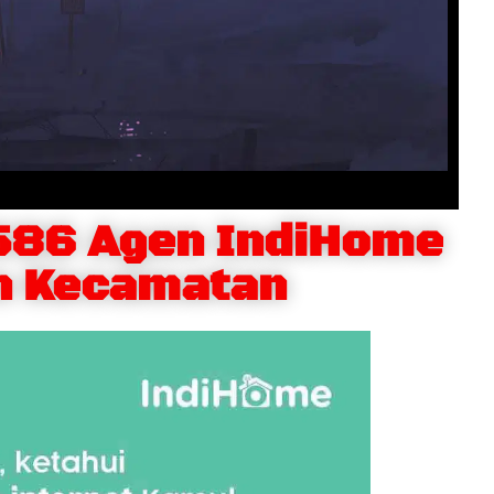
586 Agen IndiHome
n Kecamatan