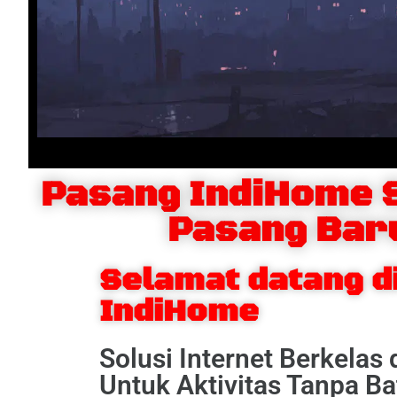
Pasang IndiHome 
Pasang Bar
Selamat datang d
IndiHome
Solusi Internet Berkelas
Untuk Aktivitas Tanpa Ba