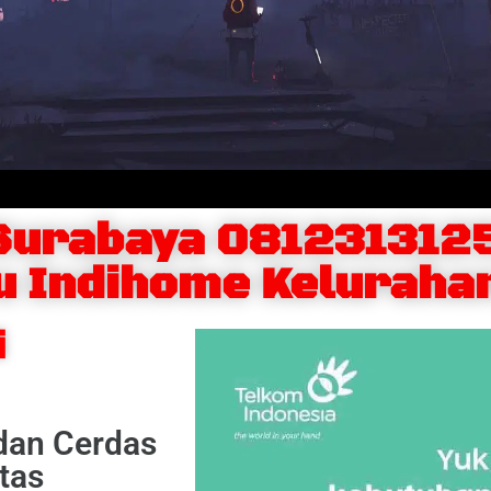
Surabaya 081231312
u Indihome Keluraha
i
 dan Cerdas
tas