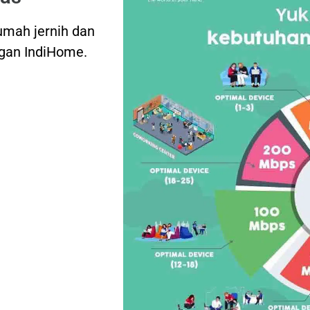
rumah jernih dan
ngan IndiHome.