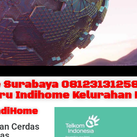
 Surabaya 0812313125
ru Indihome Kelurahan
IndiHome
dan Cerdas
tas