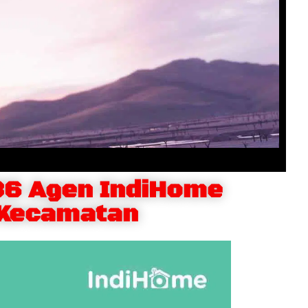
86 Agen IndiHome
 Kecamatan