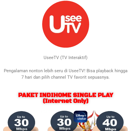
UseeTV (TV Interaktif)
Pengalaman nonton lebih seru di UseeTV! Bisa playback hingga
7 hari dan pilih channel TV favorit sepuasnya.
PAKET INDIHOME SINGLE PLAY
(Internet Only)