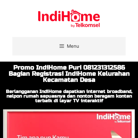
Menu
Promo IndiHome Puri 081231312586
Bagian Registrasi IndiHome Kelurahan
Kecamatan Desa
Berlangganan IndiHome dapatkan internet broadband,
nelpon rumah sepuasnya dan nonton beragam konten
terbaik di layar TV interaktif