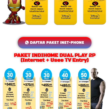
DAFTAR PAKET INET+PHONE
PAKET INDIHOME DUAL PLAY 2P
(Internet + Usee TV Entry)