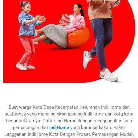
Buat warga Kota Desa
Kecamatan Kelurahan IndiHome
dan
sekitarnya yang menginginkan pasang IndiHome
dan kota-kota
besar sekitarnya. Daftar IndiHome dengan menggunakan jasa
pemasangan dari
IndiHome
yang kami sediakan.
Paket
Langganan
IndiHome Kota
Dengan Proses Pemasangan Mudah