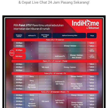
& Cepat Live Chat 24 Jam Pasang Sekarang!