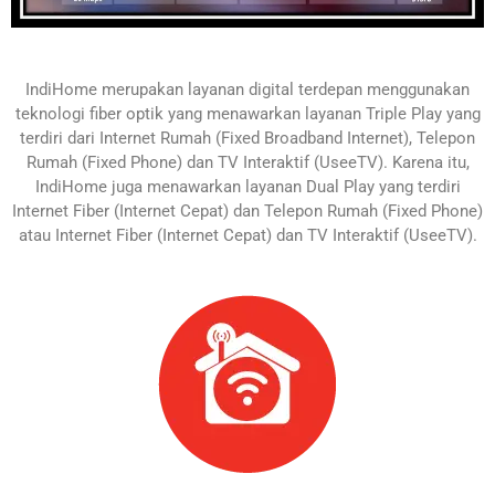
IndiHome merupakan layanan digital terdepan menggunakan
teknologi fiber optik yang menawarkan layanan Triple Play yang
terdiri dari Internet Rumah (Fixed Broadband Internet), Telepon
Rumah (Fixed Phone) dan TV Interaktif (UseeTV). Karena itu,
IndiHome juga menawarkan layanan Dual Play yang terdiri
Internet Fiber (Internet Cepat) dan Telepon Rumah (Fixed Phone)
atau Internet Fiber (Internet Cepat) dan TV Interaktif (UseeTV).