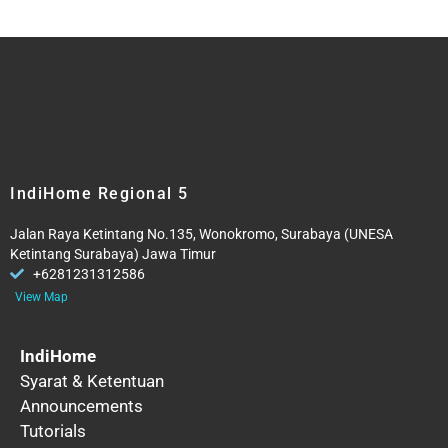
IndiHome Regional 5
Jalan Raya Ketintang No.135, Wonokromo, Surabaya (UNESA
Ketintang Surabaya) Jawa Timur
+6281231312586
View Map
IndiHome
Syarat & Ketentuan
Announcements
Tutorials