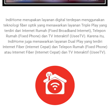
IndiHome merupakan layanan digital terdepan menggunakan
teknologi fiber optik yang menawarkan layanan Triple Play yang
terdiri dari Internet Rumah (Fixed Broadband Internet), Telepon
Rumah (Fixed Phone) dan TV Interaktif (UseeTV). Karena itu,
IndiHome juga menawarkan layanan Dual Play yang terdiri
Internet Fiber (Internet Cepat) dan Telepon Rumah (Fixed Phone)
atau Internet Fiber (Internet Cepat) dan TV Interaktif (UseeTV).