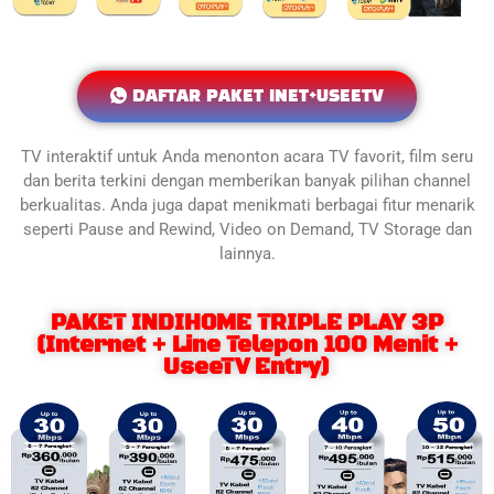
DAFTAR PAKET INET+USEETV
TV interaktif untuk Anda menonton acara TV favorit, film seru
dan berita terkini dengan memberikan banyak pilihan channel
berkualitas. Anda juga dapat menikmati berbagai fitur menarik
seperti Pause and Rewind, Video on Demand, TV Storage dan
lainnya.
PAKET INDIHOME TRIPLE PLAY 3P
(Internet + Line Telepon 100 Menit +
UseeTV Entry)