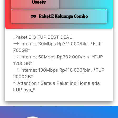
Useetv
Paket E Keluarga Combo
_Paket BIG FUP BEST DEAL_
—> Internet 30Mbps Rp311.000/bln. *FUP
700GB*
—> Internet 50Mbps Rp332.000/bln. *FUP
1200GB*
—> Internet 100Mbps Rp416.000/bln. *FUP
2000GB*
*_Attention : Semua Paket IndiHome ada
FUP nya_*