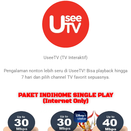
UseeTV (TV Interaktif)
Pengalaman nonton lebih seru di UseeTV! Bisa playback hingga
7 hari dan pilih channel TV favorit sepuasnya.
PAKET INDIHOME SINGLE PLAY
(Internet Only)