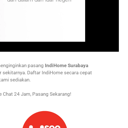
menginginkan pasang
IndiHome Surabaya
r sekitarnya. Daftar IndiHome secara cepat
kami sediakan.
 Chat 24 Jam, Pasang Sekarang!