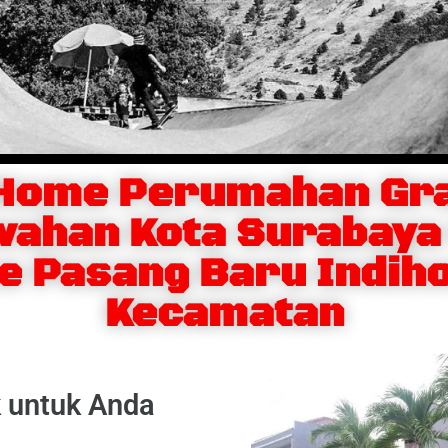
iHome Perumahan Gra
wahan Kota Surabaya
e Pasang Baru Indih
Kecamatan
k untuk Anda