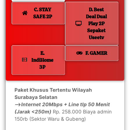
C. STAY
D. Best
SAFE 2P
Deal Dual
Play 2P
Sepaket
Useetv
E.
F. GAMER
IndiHome
3P
Paket Khusus Tertentu Wilayah
Surabaya Selatan
—>
Internet 20Mbps + Line tlp 50 Menit
(Jarak <250m)
Rp. 258.000 Biaya admin
150rb (Sektor Waru & Gubeng)