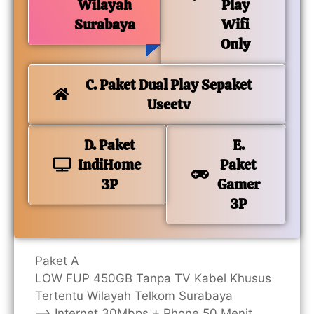
Wilayah
Play
Surabaya
Wifi
Only
C. Paket Dual Play Sepaket
Useetv
D. Paket
E.
IndiHome
Paket
3P
Gamer
3P
Paket A
LOW FUP 450GB Tanpa TV Kabel Khusus
Tertentu Wilayah Telkom Surabaya
—> Internet 30Mbps + Phone 50 Menit