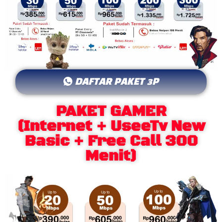
DAFTAR PAKET 3P
PAKET GAMER
(Internet + UseeTv New
Basic + Free Call 300
Menit)