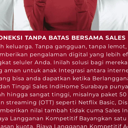
ONEKSI TANPA BATAS BERSAMA SALES
h keluarga. Tanpa gangguan, tanpa lemot,
mberikan pengalaman digital yang lebih e
t seluler Anda. Inilah solusi bagi mereka 
ang aman untuk anak Integrasi antara inter
ang bisa anda dapatkan ketika Berlanggan
an Tinggi Sales IndiHome Surabaya punya 
h hingga sangat tinggi, misalnya paket 5
 streaming (OTT) seperti Netflix Basic, Dis
memberikan nilai tambah tidak cuma Sales 
iaya Langganan Kompetitif Bayangkan satu 
asan kuota. Biaya Langganan Kompetitif A