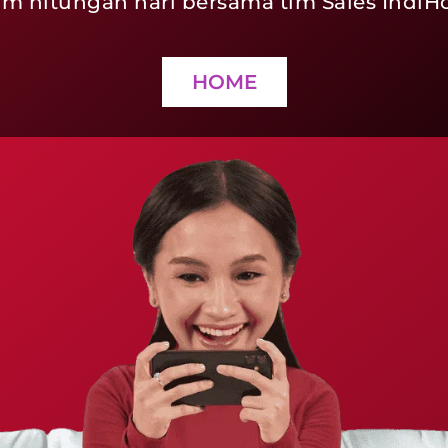
lam hitungan hari bersama tim Sales Indi
HOME