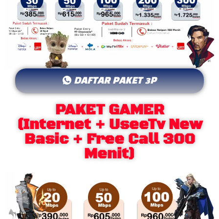
DAFTAR PAKET 3P
PAKET GAMER
(Internet + UseeTv New
Basic + Free Call 300
Menit)