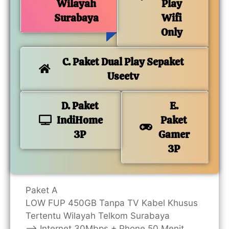
Wilayah
Play
Surabaya
Wifi
Only
C. Paket Dual Play Sepaket
Useetv
D. Paket
E.
IndiHome
Paket
3P
Gamer
3P
Paket A
LOW FUP 450GB Tanpa TV Kabel Khusus
Tertentu Wilayah Telkom Surabaya
—> Internet 30Mbps + Phone 50 Menit