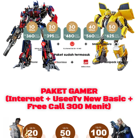
PAKET GAMER
(Internet + UseeTv New Basic +
Free Call 300 Menit)