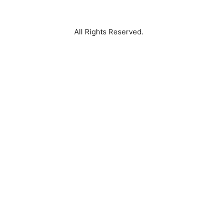
Cerme Surabaya Perum Alana Regency Cerme Surabaya
All Rights Reserved.