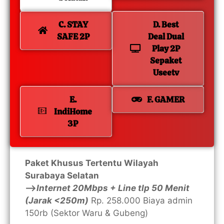
C. STAY
D. Best
SAFE 2P
Deal Dual
Play 2P
Sepaket
Useetv
E.
F. GAMER
IndiHome
3P
Paket Khusus Tertentu Wilayah
Surabaya Selatan
—>
Internet 20Mbps + Line tlp 50 Menit
(Jarak <250m)
Rp. 258.000 Biaya admin
150rb (Sektor Waru & Gubeng)