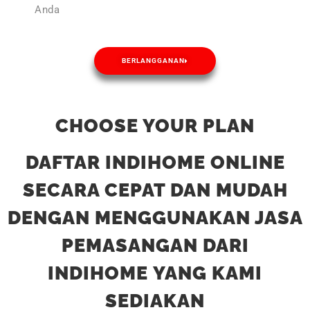
Anda
BERLANGGANAN
CHOOSE YOUR PLAN
DAFTAR INDIHOME ONLINE
SECARA CEPAT DAN MUDAH
DENGAN MENGGUNAKAN JASA
PEMASANGAN DARI
INDIHOME YANG KAMI
SEDIAKAN