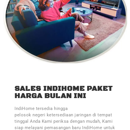
SALES INDIHOME PAKET
HARGA BULAN INI
IndiHome tersedia hingga
pelosok negeri ketersediaan jaringan di tempat
tinggal Anda Kami periksa dengan mudah, Kami
siap melayani pemasangan baru IndiHome untuk