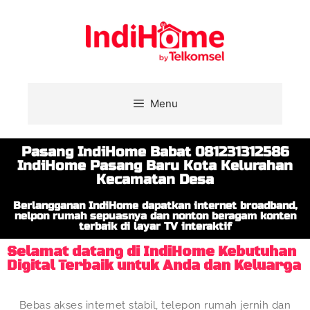
Menu
Pasang IndiHome Babat 081231312586
IndiHome Pasang Baru Kota Kelurahan
Kecamatan Desa
Berlangganan IndiHome dapatkan internet broadband,
nelpon rumah sepuasnya dan nonton beragam konten
terbaik di layar TV interaktif
Selamat datang di IndiHome Kebutuhan
Digital Terbaik untuk Anda dan Keluarga
Bebas akses internet stabil, telepon rumah jernih dan