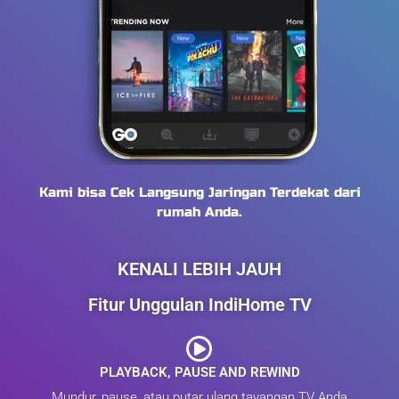
Kami bisa Cek Langsung Jaringan Terdekat dari
rumah Anda.
KENALI LEBIH JAUH
Fitur Unggulan IndiHome TV
PLAYBACK, PAUSE AND REWIND
Mundur, pause, atau putar ulang tayangan TV Anda