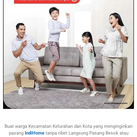
Buat warga Kecamatan Kelurahan dan Kota yang menginginkan
pasang
IndiHome
tanpa ribet Langsung Pasang Besok atau