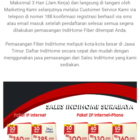
Maksimal 3 Hari (Jam Kerja) dan langsung di tangani oleh
Marketing Kami selanjutnya melalui Customer Service Kami via
telepon di nomer 188 konfirmasi registrasi berhasil via sms
atau email masuk setelah pendaftaran selesai semua segera
dilakukan pemasangan IndiHome Fiber ditempat Anda.
Pemasangan Fiber IndiHome meliputi kota-kota besar di Jawa
Timur. Daftar IndiHome secara cepat dan mudah dengan
menggunakan jasa pemasangan dari Sales IndiHome yang kami
sediakan.