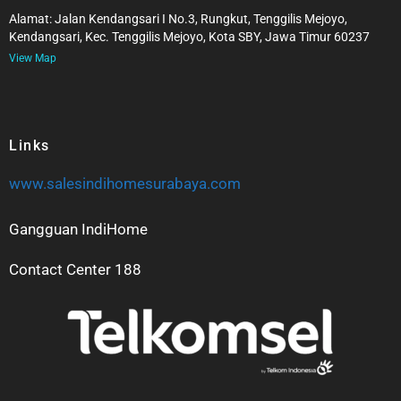
Alamat: Jalan Kendangsari I No.3, Rungkut, Tenggilis Mejoyo,
Kendangsari, Kec. Tenggilis Mejoyo, Kota SBY, Jawa Timur 60237
View Map
Links
www.salesindihomesurabaya.com
Gangguan IndiHome
Contact Center 188