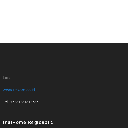
Link
www.telkom.co.id
Tel.: +6281231312586
IndiHome Regional 5