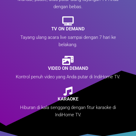
dengan bebas.
TV ON DEMAND
Tayang ulang acara live sampai dengan 7 hari ke
belakang.
VIDEO ON DEMAND
Kontrol penuh video yang Anda putar di IndiHome TV.
KARAOKE
Hiburan di kala senggang dengan fitur karaoke di
IndiHome TV.