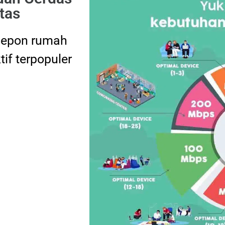
tas
elepon rumah
tif terpopuler