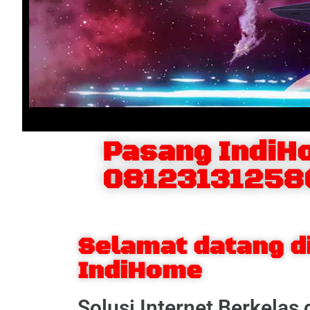
Pasang IndiH
081231312586
Selamat datang d
IndiHome
Solusi Internet Berkelas