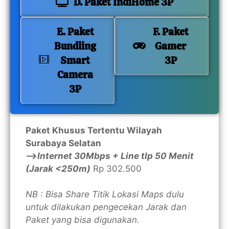
D. Paket IndiHome 3P
E. Paket
F. Paket
Bundling
Gamer
Smart
3P
Camera
3P
Paket Khusus Tertentu Wilayah
Surabaya Selatan
—>
Internet 30Mbps + Line tlp 50 Menit
(Jarak <250m)
Rp 302.500
NB : Bisa Share Titik Lokasi Maps dulu
untuk dilakukan pengecekan Jarak dan
Paket yang bisa digunakan.