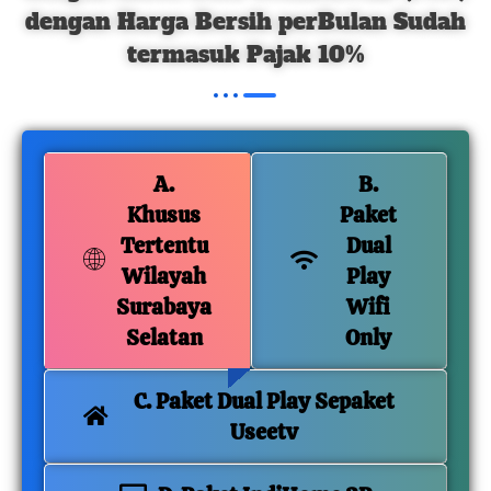
dengan Harga Bersih perBulan Sudah
termasuk Pajak 10%
A.
B.
Khusus
Paket
Tertentu
Dual
Wilayah
Play
Surabaya
Wifi
Selatan
Only
C. Paket Dual Play Sepaket
Useetv