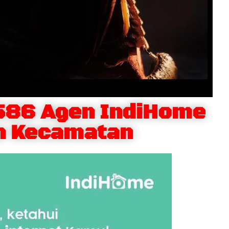
586 Agen IndiHome
n Kecamatan