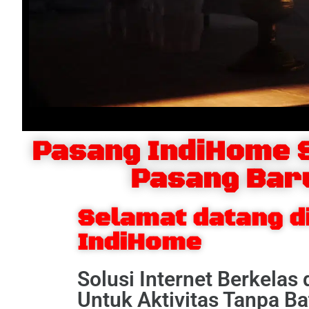
Pasang IndiHome 
Pasang Bar
Selamat datang d
IndiHome
Solusi Internet Berkelas
Untuk Aktivitas Tanpa Ba