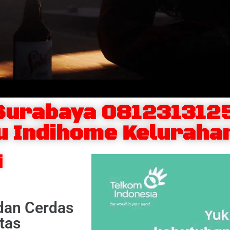
Surabaya 081231312
u Indihome Keluraha
i
 dan Cerdas
tas