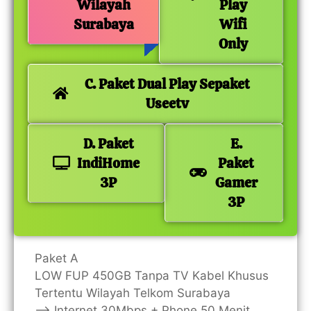
Wilayah
Play
Surabaya
Wifi
Only
C. Paket Dual Play Sepaket
Useetv
D. Paket
E.
IndiHome
Paket
3P
Gamer
3P
Paket A
LOW FUP 450GB Tanpa TV Kabel Khusus
Tertentu Wilayah Telkom Surabaya
—> Internet 30Mbps + Phone 50 Menit