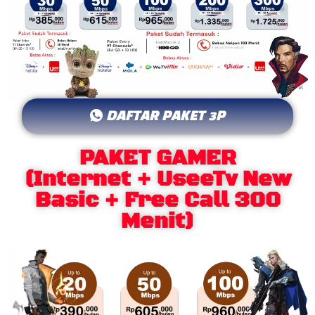
DAFTAR PAKET 3P
PAKET GAMER
(Internet + UseeTv New
Basic + Free Call 300
Menit)