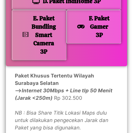
D. Paket IndiHome 3P
E. Paket
F. Paket
Bundling
Gamer
Smart
3P
Camera
3P
Paket Khusus Tertentu Wilayah
Surabaya Selatan
—>
Internet 30Mbps + Line tlp 50 Menit
(Jarak <250m)
Rp 302.500
NB : Bisa Share Titik Lokasi Maps dulu
untuk dilakukan pengecekan Jarak dan
Paket yang bisa digunakan.