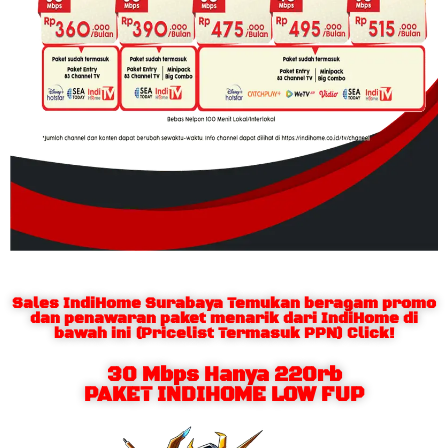
Sales IndiHome Surabaya Temukan beragam promo
dan penawaran paket menarik dari IndiHome di
bawah ini (Pricelist Termasuk PPN) Click!
30 Mbps Hanya 220rb
PAKET INDIHOME LOW FUP