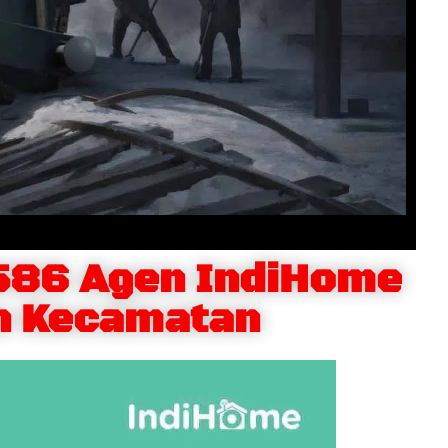
586 Agen IndiHome
n Kecamatan