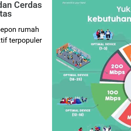
 dan Cerdas
tas
elepon rumah
tif terpopuler