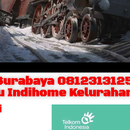
Surabaya 081231312
u Indihome Keluraha
i