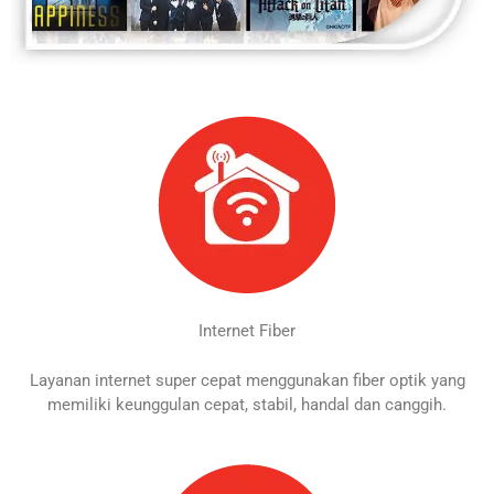
Internet Fiber
Layanan internet super cepat menggunakan fiber optik yang
memiliki keunggulan cepat, stabil, handal dan canggih.