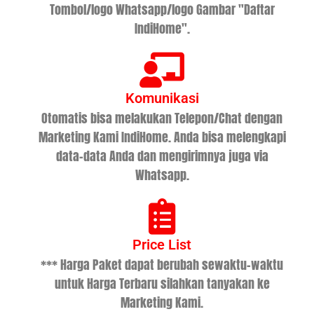
Tombol/logo Whatsapp/logo Gambar "Daftar
IndiHome".
Komunikasi
Otomatis bisa melakukan Telepon/Chat dengan
Marketing Kami IndiHome. Anda bisa melengkapi
data-data Anda dan mengirimnya juga via
Whatsapp.
Price List
*** Harga Paket dapat berubah sewaktu-waktu
untuk Harga Terbaru silahkan tanyakan ke
Marketing Kami.