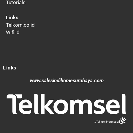
Tutorials
Links
Telkom.co.id
Wifi.id
Links
www.salesindihomesurabaya.com