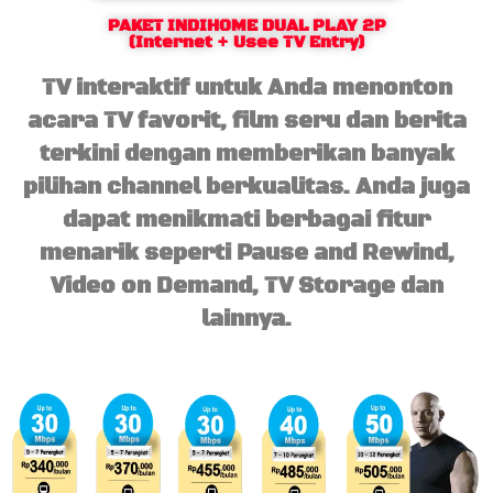
PAKET INDIHOME DUAL PLAY 2P
(Internet + Usee TV Entry)
TV interaktif untuk Anda menonton
acara TV favorit, film seru dan berita
terkini dengan memberikan banyak
pilihan channel berkualitas. Anda juga
dapat menikmati berbagai fitur
menarik seperti Pause and Rewind,
Video on Demand, TV Storage dan
lainnya.