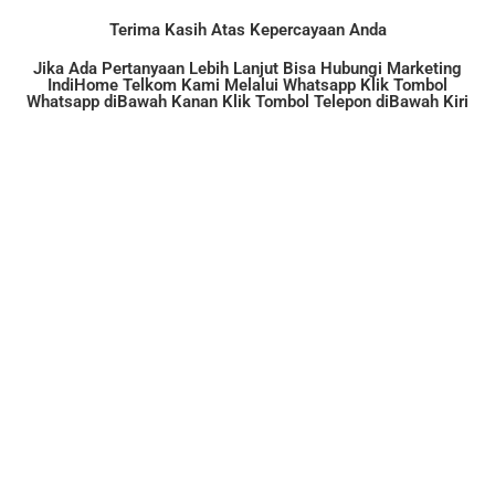
Terima Kasih Atas Kepercayaan Anda
Jika Ada Pertanyaan Lebih Lanjut Bisa Hubungi Marketing
IndiHome Telkom Kami Melalui Whatsapp Klik Tombol
Whatsapp diBawah Kanan Klik Tombol Telepon diBawah Kiri