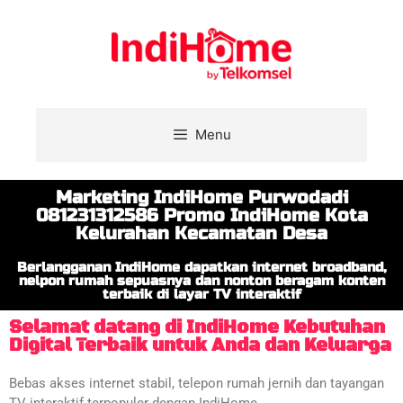
Menu
Marketing IndiHome Purwodadi
081231312586 Promo IndiHome Kota
Kelurahan Kecamatan Desa
Berlangganan IndiHome dapatkan internet broadband,
nelpon rumah sepuasnya dan nonton beragam konten
terbaik di layar TV interaktif
Selamat datang di IndiHome Kebutuhan
Digital Terbaik untuk Anda dan Keluarga
Bebas akses internet stabil, telepon rumah jernih dan tayangan