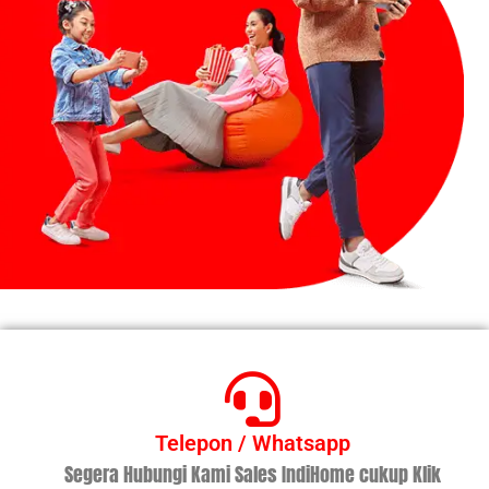
Telepon / Whatsapp
Segera Hubungi Kami Sales IndiHome cukup Klik