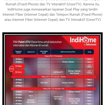
Rumah (Fixed Phone) dan TV Interaktif (UseeTV). Karena itu,
IndiHome juga menawarkan layanan Dual Play yang terdiri
Internet Fiber (Internet Cepat) dan Telepon Rumah (Fixed Phone)
atau Internet Fiber (Internet Cepat) dan TV Interaktif (UseeTV)