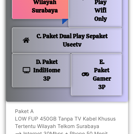
Wilayah
Play
Surabaya
Wifi
Only
C. Paket Dual Play Sepaket
Useetv
D. Paket
E.
IndiHome
Paket
3P
Gamer
3P
Paket A
LOW FUP 450GB Tanpa TV Kabel Khusus
Tertentu Wilayah Telkom Surabaya
—> Internet 30Mbps + Phone 50 Menit