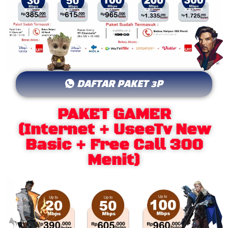
DAFTAR PAKET 3P
PAKET GAMER
(Internet + UseeTv New
Basic + Free Call 300
Menit)