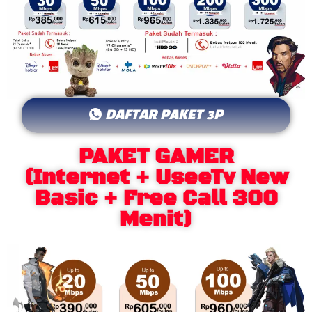
DAFTAR PAKET 3P
PAKET GAMER
(Internet + UseeTv New
Basic + Free Call 300
Menit)