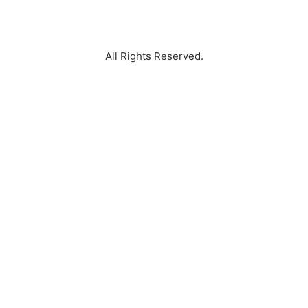
Tompotika Marketing indihome Kom Perumahan
Tompotika
All Rights Reserved.