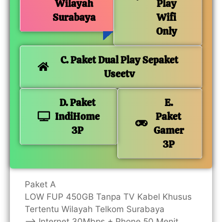
Wilayah
Play
Surabaya
Wifi
Only
C. Paket Dual Play Sepaket
Useetv
D. Paket
E.
IndiHome
Paket
3P
Gamer
3P
Paket A
LOW FUP 450GB Tanpa TV Kabel Khusus
Tertentu Wilayah Telkom Surabaya
—> Internet 30Mbps + Phone 50 Menit