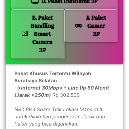
D. Paket IndiHome 3P
E. Paket
F. Paket
Bundling
Gamer
Smart
3P
Camera
3P
Paket Khusus Tertentu Wilayah
Surabaya Selatan
—>
Internet 30Mbps + Line tlp 50 Menit
(Jarak <250m)
Rp 302.500
NB : Bisa Share Titik Lokasi Maps dulu
untuk dilakukan pengecekan Jarak dan
Paket yang bisa digunakan.