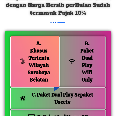
dengan Harga Bersih perBulan Sudah
termasuk Pajak 10%
A.
B.
Khusus
Paket
Tertentu
Dual
Wilayah
Play
Surabaya
Wifi
Selatan
Only
C. Paket Dual Play Sepaket
Useetv