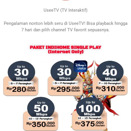
UseeTV (TV Interaktif)
Pengalaman nonton lebih seru di UseeTV! Bisa playback hingga
7 hari dan pilih channel TV favorit sepuasnya.
PAKET INDIHOME SINGLE PLAY
(Internet Only)