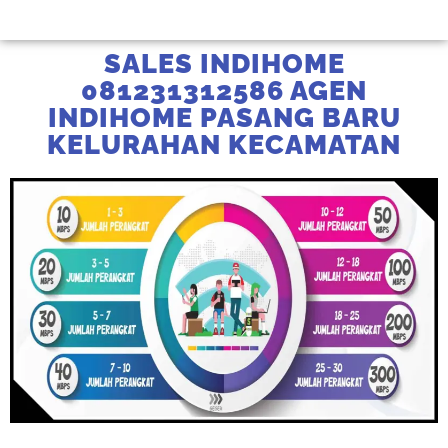
SALES INDIHOME
081231312586 AGEN
INDIHOME PASANG BARU
KELURAHAN KECAMATAN