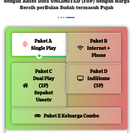
dengan Akses Data UNLIMITED (FUP) dengan Harga
Bersih perBulan Sudah termasuk Pajak
Paket A
Paket B
Single Play
Internet +
Phone
Paket C
Paket D
Dual Play
IndiHome
(2P)
(3P)
Sepaket
Useetv
Paket E Keluarga Combo