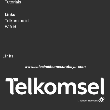
Tutorials
Links
Telkom.co.id
Wifi.id
Links
www.salesindihomesurabaya.com