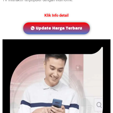
TV interaktif terpopuler dengan IndiHome.
Klik Info detail
Update Harga Terbaru