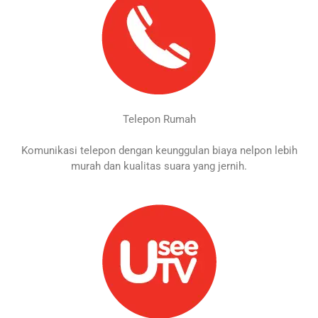
Telepon Rumah
Komunikasi telepon dengan keunggulan biaya nelpon lebih
murah dan kualitas suara yang jernih.