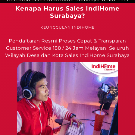
Kenapa Harus Sales IndiHome
Surabaya?
KEUNGGULAN INDIHOME
Pendaftaran Resmi Proses Cepat & Transparan
Customer Service 188 / 24 Jam Melayani Seluruh
Wilayah Desa dan Kota Sales IndiHome Surabaya