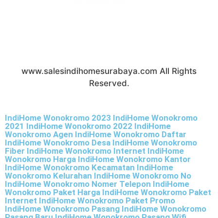
PT Telekomunikasi Indonesia (Persero) Tbk All
Right Reserved.
www.salesindihomesurabaya.com All Rights
Reserved.
IndiHome Wonokromo 2023 IndiHome Wonokromo
2021 IndiHome Wonokromo 2022 IndiHome
Wonokromo Agen IndiHome Wonokromo Daftar
IndiHome Wonokromo Desa IndiHome Wonokromo
Fiber IndiHome Wonokromo Internet IndiHome
Wonokromo Harga IndiHome Wonokromo Kantor
IndiHome Wonokromo Kecamatan IndiHome
Wonokromo Kelurahan IndiHome Wonokromo No
IndiHome Wonokromo Nomer Telepon IndiHome
Wonokromo Paket Harga IndiHome Wonokromo Paket
Internet IndiHome Wonokromo Paket Promo
IndiHome Wonokromo Pasang IndiHome Wonokromo
Pasang Baru IndiHome Wonokromo Pasang Wifi