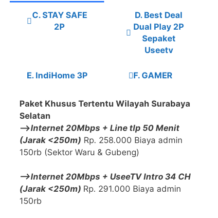
C. STAY SAFE
D. Best Deal
2P
Dual Play 2P
Sepaket
Useetv
E. IndiHome 3P
F. GAMER
Paket Khusus Tertentu Wilayah Surabaya
Selatan
—>
Internet 20Mbps + Line tlp 50 Menit
(Jarak <250m)
Rp. 258.000 Biaya admin
150rb (Sektor Waru & Gubeng)
—>Internet 20Mbps + UseeTV Intro 34 CH
(Jarak <250m)
Rp. 291.000 Biaya admin
150rb