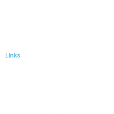
Announcements
Tutorials
Links
Telkom.co.id
Wifi.id
Links
www.salesindihomesurabaya.com