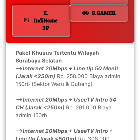
E.
F. GAMER
IndiHome
3P
Paket Khusus Tertentu Wilayah
Surabaya Selatan
—>
Internet 20Mbps + Line tlp 50 Menit
(Jarak <250m)
Rp. 258.000 Biaya admin
150rb (Sektor Waru & Gubeng)
—>Internet 20Mbps + UseeTV Intro 34
CH (Jarak <250m)
Rp. 291.000 Biaya
admin 150rb
—>Internet 20Mbps + UseeTV Intro +
Line tlp (Jarak <500m)
Rp. 308.000