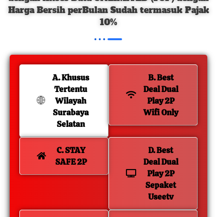
Harga Bersih perBulan Sudah termasuk Pajak
10%
A. Khusus
B. Best
Tertentu
Deal Dual
Wilayah
Play 2P
Surabaya
Wifi Only
Selatan
C. STAY
D. Best
SAFE 2P
Deal Dual
Play 2P
Sepaket
Useetv