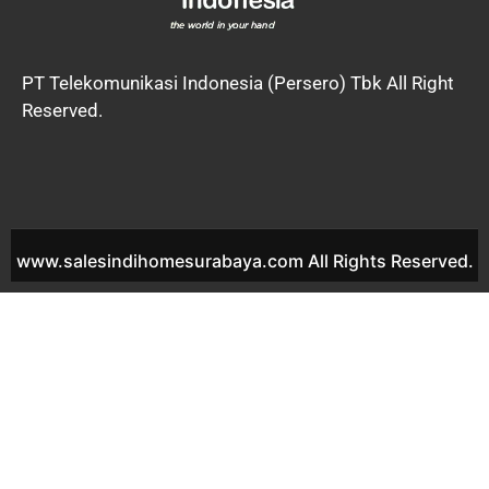
PT Telekomunikasi Indonesia (Persero) Tbk All Right
Reserved.
www.salesindihomesurabaya.com All Rights Reserved.
IndiHome Wiyung 2020 IndiHome Wiyung 2021
IndiHome Wiyung 2022 IndiHome Wiyung Agen
IndiHome Wiyung Daftar IndiHome Wiyung Desa
IndiHome Wiyung Fiber IndiHome Wiyung Internet
IndiHome Wiyung Harga IndiHome Wiyung Kantor
IndiHome Wiyung Kecamatan IndiHome Wiyung
Kelurahan IndiHome Wiyung No IndiHome Wiyung
Nomer Telepon IndiHome Wiyung Paket Harga
IndiHome Wiyung Paket Internet IndiHome Wiyung