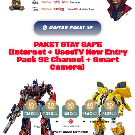
DAFTAR PAKET 3P
PAKET STAY SAFE
(Internet + UseeTV New Entry
Pack 92 Channel + Smart
Camera)