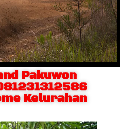
and Pakuwon
 081231312586
ome Kelurahan