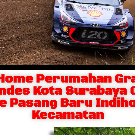
iHome Perumahan Gr
ndes Kota Surabaya
e Pasang Baru Indih
Kecamatan