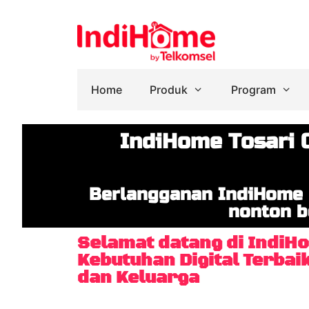
Home
Produk
Program
IndiHome Tosari 
Berlangganan IndiHome 
nonton b
Selamat datang di IndiH
Kebutuhan Digital Terbai
dan Keluarga