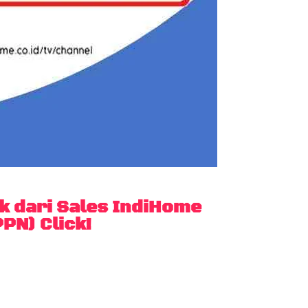
 dari Sales IndiHome
PN) Click!