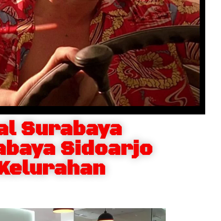
l Surabaya
baya Sidoarjo
 Kelurahan