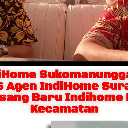
diHome Sukomanungga
 Agen IndiHome Sura
sang Baru Indihome
Kecamatan