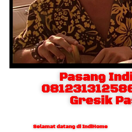
Pasang In
081231312586
Gresik Pa
Selamat datang di IndiHome