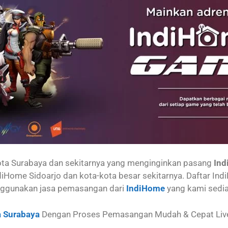
ta Surabaya dan sekitarnya yang menginginkan pasang
Ind
ndiHome Sidoarjo dan kota-kota besar sekitarnya. Daftar I
ggunakan jasa pemasangan dari
IndiHome
yang kami sedi
 Surabaya
Dengan Proses Pemasangan Mudah & Cepat Live