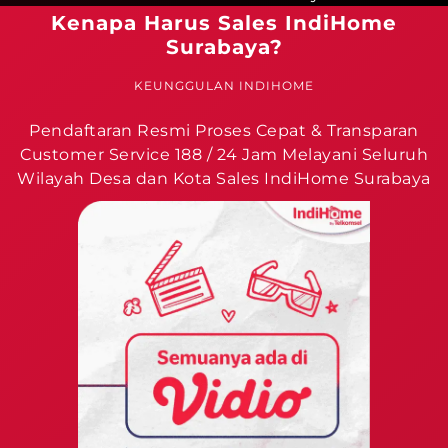
Kenapa Harus Sales IndiHome
Surabaya?
KEUNGGULAN INDIHOME
Pendaftaran Resmi Proses Cepat & Transparan
Customer Service 188 / 24 Jam Melayani Seluruh
Wilayah Desa dan Kota Sales IndiHome Surabaya