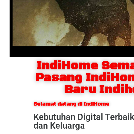
IndiHome Sema
Pasang IndiHo
Baru Indi
Selamat datang di IndiHome
Kebutuhan Digital Terbai
dan Keluarga