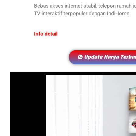
Bebas akses internet stabil, telepon rumah j
TV interaktif terpopuler dengan IndiHome.
Info detail
Update Harga Terba