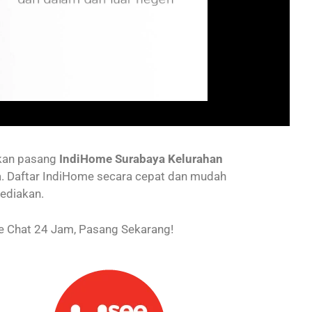
nkan pasang
IndiHome Surabaya Kelurahan
a. Daftar IndiHome secara cepat dan mudah
ediakan.
 Chat 24 Jam, Pasang Sekarang!