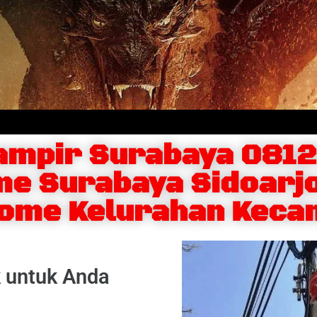
mpir Surabaya 081
me Surabaya Sidoarjo
home Kelurahan Keca
k untuk Anda