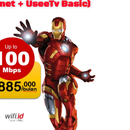
net + UseeTv Basic)