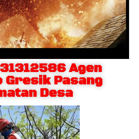
231312586 Agen
 Gresik Pasang
matan Desa