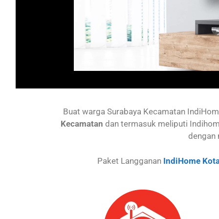
Buat warga Surabaya
Kecamatan IndiHo
Kecamatan
dan termasuk meliputi Indihom
dengan 
Paket Langganan
IndiHome Kota