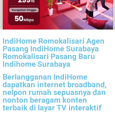
IndiHome Romokalisari Agen
Pasang IndiHome Surabaya
Romokalisari Pasang Baru
Indihome Surabaya
Berlangganan IndiHome
dapatkan internet broadband,
nelpon rumah sepuasnya dan
nonton beragam konten
terbaik di layar TV interaktif