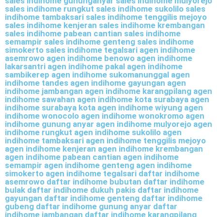
sales indihome gununganyar sales indihome mulyorejo
sales indihome rungkut sales indihome sukolilo sales
indihome tambaksari sales indihome tenggilis mejoyo
sales indihome kenjeran sales indihome krembangan
sales indihome pabean cantian sales indihome
semampir sales indihome genteng sales indihome
simokerto sales indihome tegalsari agen indihome
asemrowo agen indihome benowo agen indihome
lakarsantri agen indihome pakal agen indihome
sambikerep agen indihome sukomanunggal agen
indihome tandes agen indihome gayungan agen
indihome jambangan agen indihome karangpilang agen
indihome sawahan agen indihome kota surabaya agen
indihome surabaya kota agen indihome wiyung agen
indihome wonocolo agen indihome wonokromo agen
indihome gunung anyar agen indihome mulyorejo agen
indihome rungkut agen indihome sukolilo agen
indihome tambaksari agen indihome tenggilis mejoyo
agen indihome kenjeran agen indihome krembangan
agen indihome pabean cantian agen indihome
semampir agen indihome genteng agen indihome
simokerto agen indihome tegalsari daftar indihome
asemrowo daftar indihome bubutan daftar indihome
bulak daftar indihome dukuh pakis daftar indihome
gayungan daftar indihome genteng daftar indihome
gubeng daftar indihome gunung anyar daftar
indihome jambangan daftar indihome karangpilang