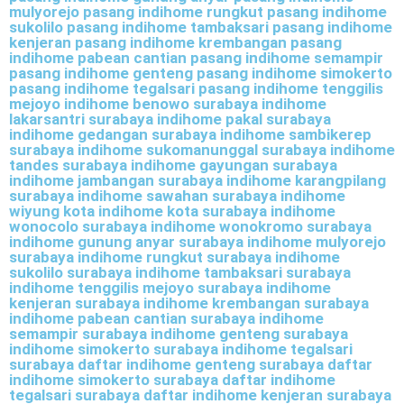
mulyorejo pasang indihome rungkut pasang indihome
sukolilo pasang indihome tambaksari pasang indihome
kenjeran pasang indihome krembangan pasang
indihome pabean cantian pasang indihome semampir
pasang indihome genteng pasang indihome simokerto
pasang indihome tegalsari pasang indihome tenggilis
mejoyo indihome benowo surabaya indihome
lakarsantri surabaya indihome pakal surabaya
indihome gedangan surabaya indihome sambikerep
surabaya indihome sukomanunggal surabaya indihome
tandes surabaya indihome gayungan surabaya
indihome jambangan surabaya indihome karangpilang
surabaya indihome sawahan surabaya indihome
wiyung kota indihome kota surabaya indihome
wonocolo surabaya indihome wonokromo surabaya
indihome gunung anyar surabaya indihome mulyorejo
surabaya indihome rungkut surabaya indihome
sukolilo surabaya indihome tambaksari surabaya
indihome tenggilis mejoyo surabaya indihome
kenjeran surabaya indihome krembangan surabaya
indihome pabean cantian surabaya indihome
semampir surabaya indihome genteng surabaya
indihome simokerto surabaya indihome tegalsari
surabaya daftar indihome genteng surabaya daftar
indihome simokerto surabaya daftar indihome
tegalsari surabaya daftar indihome kenjeran surabaya