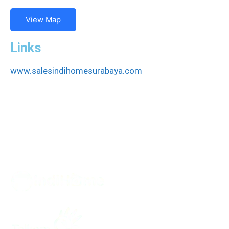
View Map
Links
www.salesindihomesurabaya.com
Gangguan IndiHome
Contact Center 147 (dari handphone tekan kode area
+ 147) 031-147