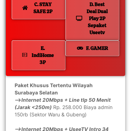
C. STAY
D. Best
SAFE 2P
Deal Dual
Play 2P
Sepaket
Useetv
E.
F. GAMER
IndiHome
3P
Paket Khusus Tertentu Wilayah
Surabaya Selatan
—>
Internet 20Mbps + Line tlp 50 Menit
(Jarak <250m)
Rp. 258.000 Biaya admin
150rb (Sektor Waru & Gubeng)
—>Internet 20Mbps + UseeTV Intro 34