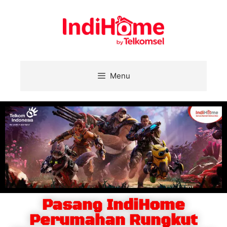
Menu
Pasang IndiHome
Perumahan Rungkut