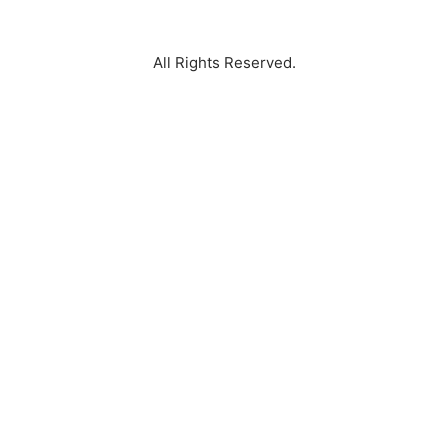
Timur Surabaya Perum Rungkut Mapan Timur Surabaya
All Rights Reserved.