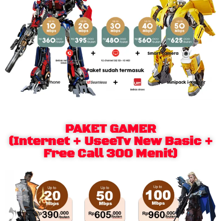
PAKET GAMER
(Internet + UseeTv New Basic +
Free Call 300 Menit)