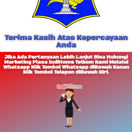
Terima Kasih Atas Kepercayaan
Anda
Jika Ada Pertanyaan Lebih Lanjut Bisa Hubungi
Marketing Plasa IndiHome Telkom Kami Melalui
Whatsapp Klik Tombol Whatsapp diBawah Kanan
Klik Tombol Telepon diBawah Kiri.