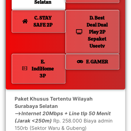
Selatan
C. STAY
D. Best
SAFE 2P
Deal Dual
Play 2P
Sepaket
Useetv
E.
F. GAMER
IndiHome
3P
Paket Khusus Tertentu Wilayah
Surabaya Selatan
—>
Internet 20Mbps + Line tlp 50 Menit
(Jarak <250m)
Rp. 258.000 Biaya admin
150rb (Sektor Waru & Gubeng)