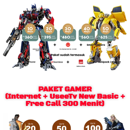
PAKET GAMER
(Internet + UseeTv New Basic +
Free Call 300 Menit)