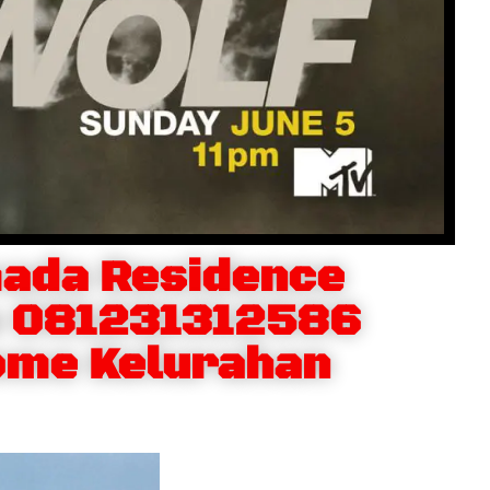
ada Residence
a 081231312586
ome Kelurahan