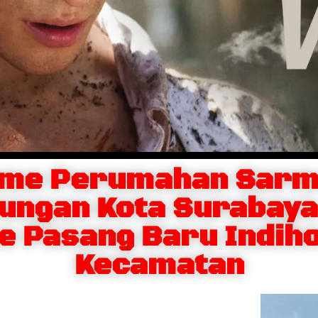
ome Perumahan Sarm
ungan Kota Surabay
e Pasang Baru Indih
Kecamatan