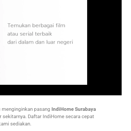
ng menginginkan pasang
IndiHome Surabaya
r sekitarnya. Daftar IndiHome secara cepat
kami sediakan.