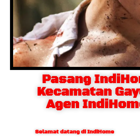
Pasang IndiH
Kecamatan Gay
Agen IndiHom
Selamat datang di IndiHome