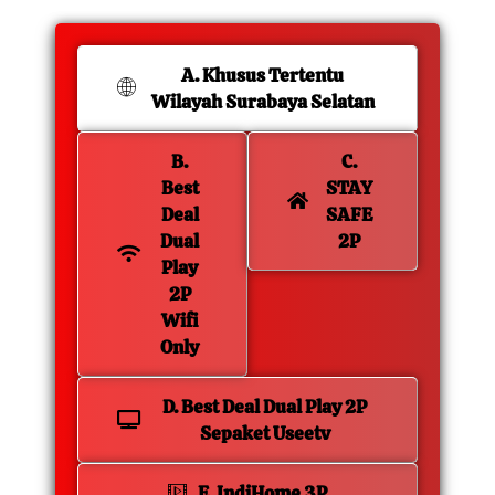
A. Khusus Tertentu
Wilayah Surabaya Selatan
B.
C.
Best
STAY
Deal
SAFE
Dual
2P
Play
2P
Wifi
Only
D. Best Deal Dual Play 2P
Sepaket Useetv
E. IndiHome 3P