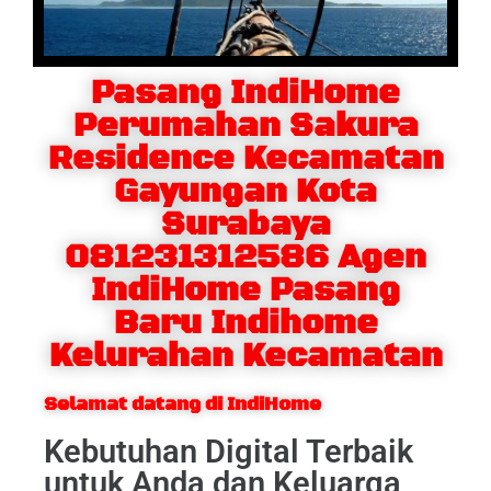
Pasang IndiHome
Perumahan Sakura
Residence Kecamatan
Gayungan Kota
Surabaya
081231312586 Agen
IndiHome Pasang
Baru Indihome
Kelurahan Kecamatan
Selamat datang di IndiHome
Kebutuhan Digital Terbaik
untuk Anda dan Keluarga