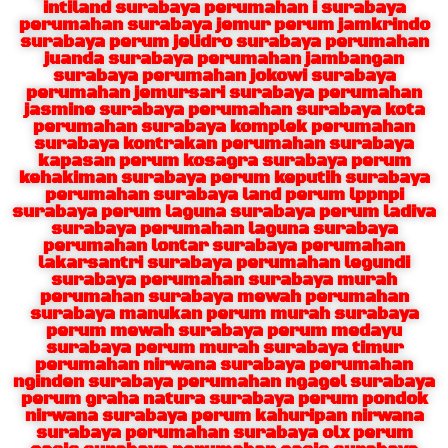
intiland surabaya perumahan i surabaya
perumahan surabaya jemur perum jamkrindo
surabaya perum jelidro surabaya perumahan
juanda surabaya perumahan jambangan
surabaya perumahan jokowi surabaya
perumahan jemursari surabaya perumahan
jasmine surabaya perumahan surabaya kota
perumahan surabaya komplek perumahan
surabaya kontrakan perumahan surabaya
kapasan perum kosagra surabaya perum
kehakiman surabaya perum keputih surabaya
perumahan surabaya land perum lppnpi
surabaya perum laguna surabaya perum ladiva
surabaya perumahan laguna surabaya
perumahan lontar surabaya perumahan
lakarsantri surabaya perumahan legundi
surabaya perumahan surabaya murah
perumahan surabaya mewah perumahan
surabaya manukan perum murah surabaya
perum mewah surabaya perum medayu
surabaya perum murah surabaya timur
perumahan nirwana surabaya perumahan
nginden surabaya perumahan ngagel surabaya
perum graha natura surabaya perum pondok
nirwana surabaya perum kahuripan nirwana
surabaya perumahan surabaya olx perum