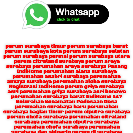
perum surabaya timur perum surabaya barat
perum surabaya kota perum surabaya selatan
perum surabaya permai perum surabaya utara
perum citraland surabaya perum araya
surabaya perumahan araya surabaya Pasang
IndiHome perumahan alana surabaya
perumahan asabri surabaya perumahan
anvaya surabaya perumahan aloha surabaya
Registrasi IndiHome perum griya surabaya
asri perumahan griya surabaya asri benowo
perumahan surabaya barat IndiHome 147
Kelurahan Kecamatan Pedesaan Desa
perumahan surabaya baru perumahan
surabaya bagian timur perum ciputra surabaya
perum chofa surabaya perumahan citraland
surabaya perumahan ciputra surabaya
perumahan chofa surabaya perumahan
surabaya dan sidoarjo perum di surabaya