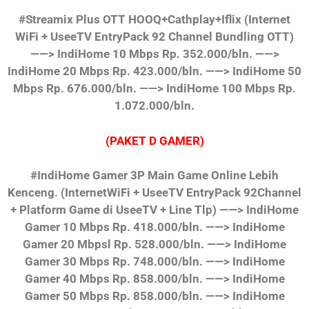
#Streamix Plus OTT HOOQ+Cathplay+Iflix
(Internet
WiFi + UseeTV EntryPack 92 Channel Bundling OTT)
——> IndiHome 10 Mbps Rp. 352.000/bln.
——>
IndiHome 20 Mbps Rp. 423.000/bln.
——> IndiHome 50
Mbps Rp. 676.000/bln.
——> IndiHome 100 Mbps Rp.
1.072.000/bln.
(PAKET D GAMER)
#IndiHome Gamer 3P Main Game Online Lebih
Kenceng.
(InternetWiFi + UseeTV EntryPack 92Channel
+ Platform Game di UseeTV + Line Tlp)
——> IndiHome
Gamer 10 Mbps Rp. 418.000/bln.
——> IndiHome
Gamer 20 Mbpsl Rp. 528.000/bln.
——> IndiHome
Gamer 30 Mbps Rp. 748.000/bln.
——> IndiHome
Gamer 40 Mbps Rp. 858.000/bln.
——> IndiHome
Gamer 50 Mbps Rp. 858.000/bln.
——> IndiHome